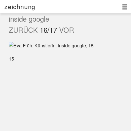
zeichnung
inside google
eva früh
ZURÜCK
16/17
VOR
aktuell
zeichnung
15
kontakt
d
|e