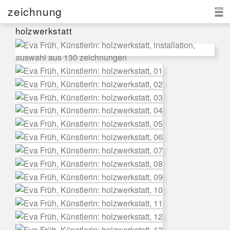
zeichnung
holzwerkstatt
eva früh
aktuell
zeichnung
kontakt
d
|e