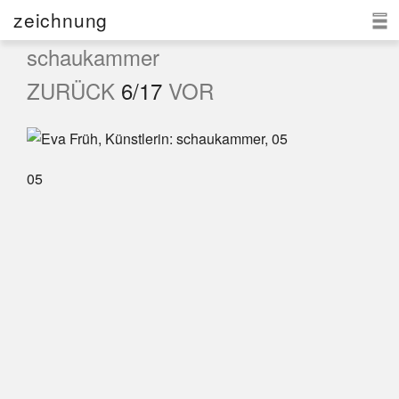
zeichnung
schaukammer
eva früh
ZURÜCK
6/17
VOR
aktuell
zeichnung
05
kontakt
d
|e