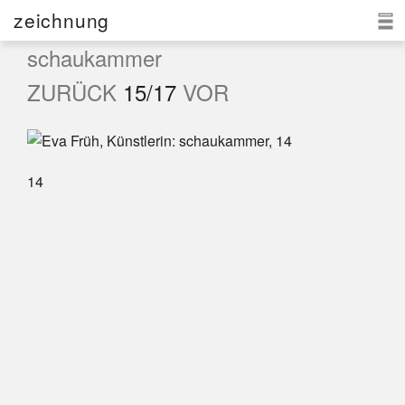
zeichnung
schaukammer
eva früh
ZURÜCK
15/17
VOR
aktuell
zeichnung
14
kontakt
d
|e