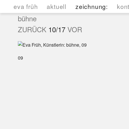
eva früh
aktuell
zeichnung
kon
bühne
räume
zu 
ZURÜCK
10/17
VOR
mutt
räume2
inne
insi
büh
sch
holz
09
sta