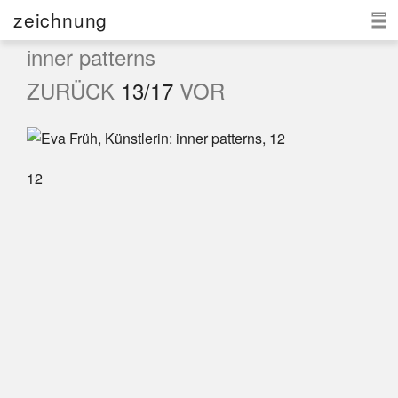
zeichnung
inner patterns
eva früh
ZURÜCK
13/17
VOR
aktuell
zeichnung
12
kontakt
d
|e